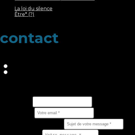
La loi du silence
Être* (?)
contact