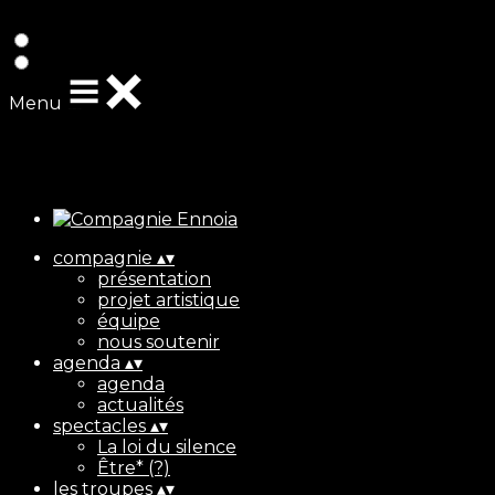
Exporter les lignes sélectionnées
Exporter toutes les colonnes
Exporter uniquement les colonnes affichées
Menu
Ajoutez un logo, un bouton, des réseaux sociaux
Cliquez pour éditer
compagnie
▴
▾
présentation
projet artistique
équipe
nous soutenir
agenda
▴
▾
agenda
actualités
spectacles
▴
▾
La loi du silence
Être* (?)
les troupes
▴
▾