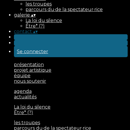
les troupes
parcours du·de la spectateur·rice
galerie
▴
▾
La loi du silence
Être* (?)
contact
▴
▾
Se connecter
présentation
projet artistique
équipe
nous soutenir
agenda
actualités
La loi du silence
Être* (?)
les troupes
parcours du·de la spectateur·rice