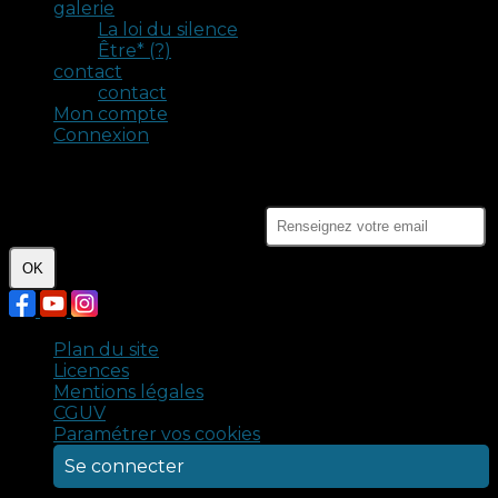
galerie
La loi du silence
Être* (?)
contact
contact
Mon compte
Connexion
Crédits photo : Claire Porcher - Malik Kancel. Tous
droits réservés © 2024 - Compagnie Ennoia.
Je m'abonne à la newsletter
OK
Plan du site
Licences
Mentions légales
CGUV
Paramétrer vos cookies
Se connecter