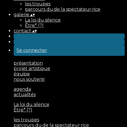
les troupes
parcours du·de la spectateur·rice
galerie
▴
▾
La loi du silence
Être* (?)
contact
▴
▾
Se connecter
présentation
projet artistique
équipe
nous soutenir
agenda
actualités
La loi du silence
Être* (?)
les troupes
parcours du·de la spectateur·rice