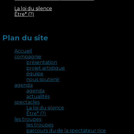
La loi du silence
Être* (?)
Plan du site
Plan du site
Accueil
compagnie
présentation
projet artistique
équipe
nous soutenir
agenda
agenda
actualités
spectacles
La loi du silence
Être* (?)
les troupes
les troupes
parcours du·de la spectateur·rice