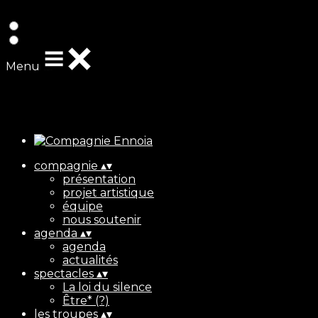
Exporter les lignes sélectionnées
Exporter toutes les colonnes
Exporter uniquement les colonnes affichées
Menu
Ajoutez un logo, un bouton, des réseaux sociaux
Cliquez pour éditer
compagnie
▴
▾
présentation
projet artistique
équipe
nous soutenir
agenda
▴
▾
agenda
actualités
spectacles
▴
▾
La loi du silence
Être* (?)
les troupes
▴
▾