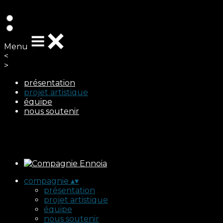
Exporter les lignes sélectionnées
Exporter toutes les colonnes
Exporter uniquement les colonnes affichées
Menu
<
>
présentation
projet artistique
équipe
nous soutenir
Ajoutez un logo, un bouton, des réseaux sociaux
Cliquez pour éditer
compagnie
▴
▾
présentation
projet artistique
équipe
nous soutenir