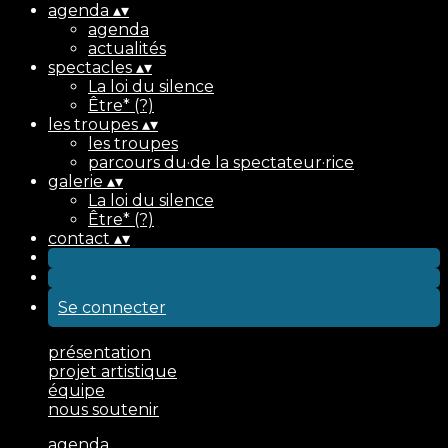
agenda
▴
▾
agenda
actualités
spectacles
▴
▾
La loi du silence
Être* (?)
les troupes
▴
▾
les troupes
parcours du·de la spectateur·rice
galerie
▴
▾
La loi du silence
Être* (?)
contact
▴
▾
Se connecter
présentation
projet artistique
équipe
nous soutenir
agenda