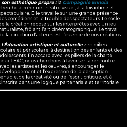
-
son esthétique propre :
la
Compagnie Ennoia
cherche à créer un théâtre visuel, à la fois intime et
spectaculaire. Elle travaille sur une grande présence
des comédiens et le trouble des spectateurs. Le socle
de la création repose sur les interprètes avec un jeu
naturaliste, frôlant l’art cinématographique. Le travail
de la direction d’acteurs est l’essence de nos créations.
-
l'Éducation artistique et culturelle :
en milieu
scolaire et périscolaire, à destination des enfants et des
adolescents. En accord avec les piliers de la charte
pour l’EAC, nous cherchons à favoriser la rencontre
avec les artistes et les œuvres, à encourager le
développement et l’expression de la perception
sensible, de la créativité ou de l’esprit critique, et à
s’inscrire dans une logique partenariale et territoriale.