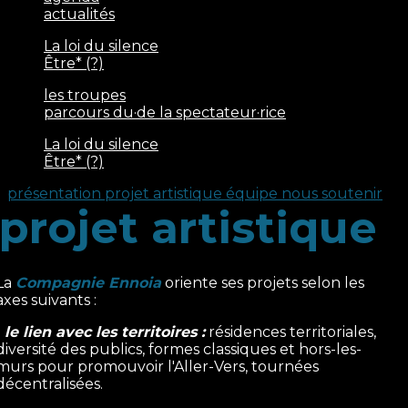
actualités
La loi du silence
Être* (?)
les troupes
parcours du·de la spectateur·rice
La loi du silence
Être* (?)
présentation
projet artistique
équipe
nous soutenir
projet artistique
La
Compagnie Ennoia
oriente ses projets selon les
axes suivants :
-
le lien avec les territoires :
résidences territoriales,
diversité des publics, formes classiques et hors-les-
murs pour promouvoir l'Aller-Vers, tournées
décentralisées.