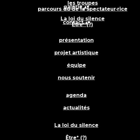
les troupes
galerie
▴
▾
parcours du·de la spectateur·rice
La loi du silence
contact
▴
▾
Être* (?)
présentation
projet artistique
équipe
nous soutenir
agenda
actualités
La loi du silence
Être* (?)