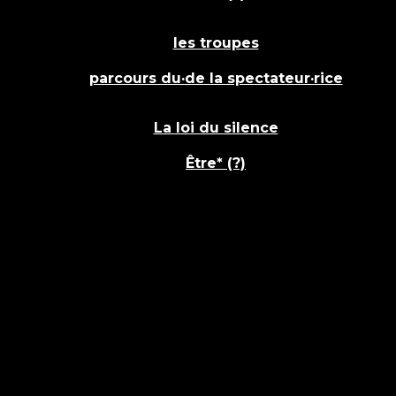
les troupes
parcours du·de la spectateur·rice
La loi du silence
Être* (?)
its réservés © 2024 - Compagnie Ennoia.