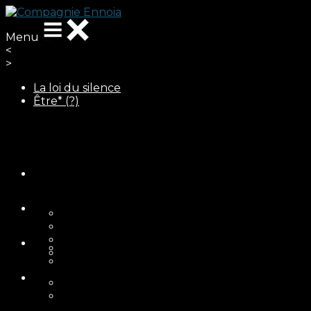
Menu
<
>
La loi du silence
Être* (?)
Ajoutez un logo, un bouton, des réseaux sociaux
Cliquez pour éditer