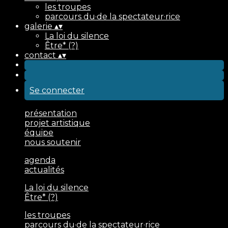
les troupes
parcours du·de la spectateur·rice
galerie
▴
▾
La loi du silence
Être* (?)
contact
▴
▾
Se connecter
présentation
projet artistique
équipe
nous soutenir
agenda
actualités
La loi du silence
Être* (?)
les troupes
parcours du·de la spectateur·rice