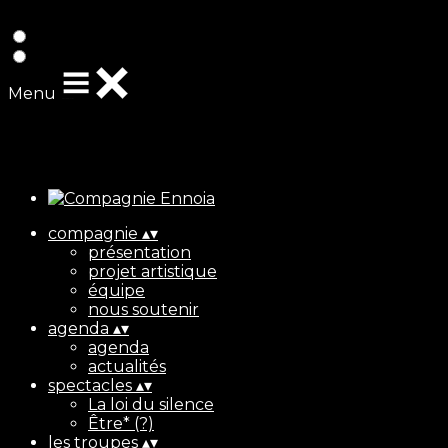
Exporter les lignes sélectionnées
Exporter toutes les colonnes
Exporter uniquement les colonnes affichées
Menu
Ajoutez un logo, un bouton, des réseaux sociaux
Cliquez pour éditer
compagnie
▴
▾
présentation
projet artistique
équipe
nous soutenir
agenda
▴
▾
agenda
actualités
spectacles
▴
▾
La loi du silence
Être* (?)
les troupes
▴
▾