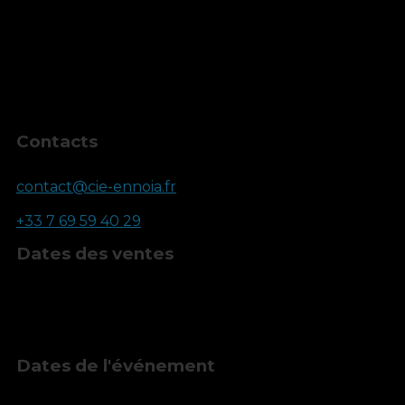
Prestation
Montant
Tarif unique
10,00 €
Tarif Comédien·ne
Gratuit
Inscriptions clôturées
Contacts
Email
contact@cie-ennoia.fr
Téléphone
+33 7 69 59 40 29
Dates des ventes
Début
19 mai 2026, 12:00
Fin
28 juin 2026, 14:30
Dates de l'événement
Début