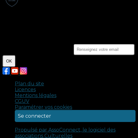
Les paiements en ligne sont protégés par le 3D-
Secure.
Crédits photo : Claire Porcher - Malik Kancel. Tous
droits réservés © 2024 - Compagnie Ennoia.
Je m'abonne à la newsletter
OK
Plan du site
Licences
Mentions légales
CGUV
Paramétrer vos cookies
Se connecter
Propulsé par AssoConnect, le logiciel des
associations Culturelles