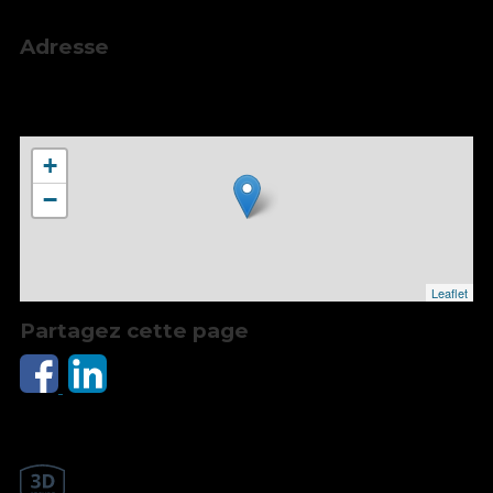
28 juin 2026, 16:00
Adresse
Théâtre de l'Assemblée, 17 Rue Saint-Eusèbe,
69003 LYON, France
+
−
Leaflet
Partagez cette page
Paiement en ligne