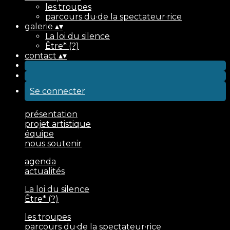
les troupes
parcours du·de la spectateur·rice
galerie
▴
▾
La loi du silence
Être* (?)
contact
▴
▾
Se connecter
présentation
projet artistique
équipe
nous soutenir
agenda
actualités
La loi du silence
Être* (?)
les troupes
parcours du·de la spectateur·rice