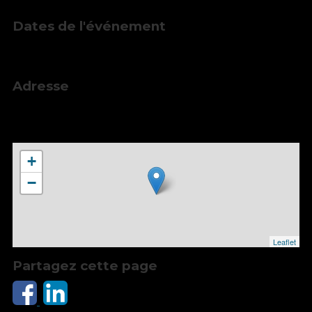
26 juin 2026, 18:30
Dates de l'événement
Début
26 juin 2026, 20:00
Adresse
Théâtre de la Petite Rue, 39 Petite Rue de la
Viabert, 69100 VILLEURBANNE, France
+
−
Leaflet
Partagez cette page