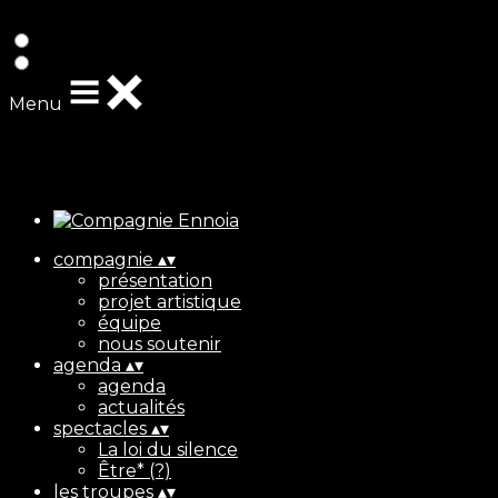
Exporter les lignes sélectionnées
Exporter toutes les colonnes
Exporter uniquement les colonnes affichées
Menu
Ajoutez un logo, un bouton, des réseaux sociaux
Cliquez pour éditer
compagnie
▴
▾
présentation
projet artistique
équipe
nous soutenir
agenda
▴
▾
agenda
actualités
spectacles
▴
▾
La loi du silence
Être* (?)
les troupes
▴
▾