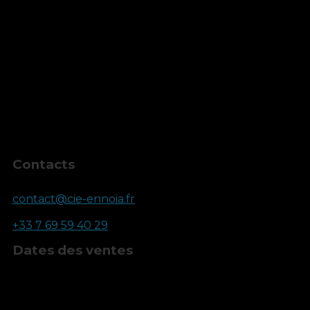
Formules
Formules
Prestation
Montant
Tarif unique
10,00 €
Tarif Comédien·ne
Gratuit
Inscriptions clôturées
Contacts
Email
contact@cie-ennoia.fr
Téléphone
+33 7 69 59 40 29
Dates des ventes
Début
19 mai 2026, 12:00
Fin