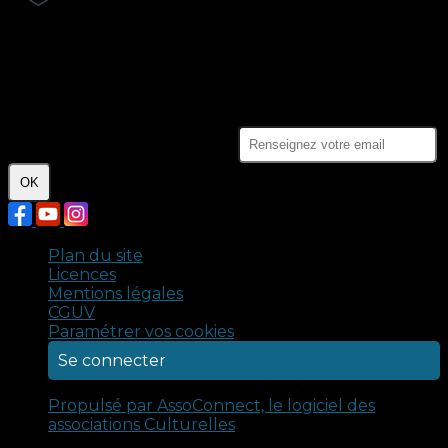
Les paiements en ligne sont protégés par le 3D-
Secure.
Crédits photo : Claire Porcher - Malik Kancel. Tous
droits réservés © 2024 - Compagnie Ennoia.
Je m'abonne à la newsletter
OK
Plan du site
Licences
Mentions légales
CGUV
Paramétrer vos cookies
Se connecter
Propulsé par AssoConnect, le logiciel des
associations Culturelles