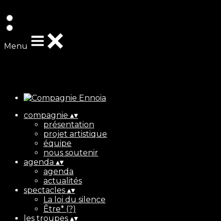
Exporter les lignes sélectionnées
Exporter toutes les colonnes
Exporter uniquement les colonnes affichées
Menu
Ajoutez un logo, un bouton, des réseaux sociaux
Cliquez pour éditer
compagnie
▴
▾
présentation
projet artistique
équipe
nous soutenir
agenda
▴
▾
agenda
actualités
spectacles
▴
▾
La loi du silence
Être* (?)
les troupes
▴
▾