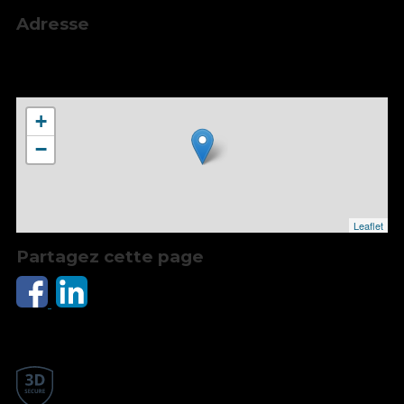
Adresse
Théâtre de l'Assemblée, 17 Rue Saint-Eusèbe,
69003 LYON, France
+
−
Leaflet
Partagez cette page
Paiement en ligne