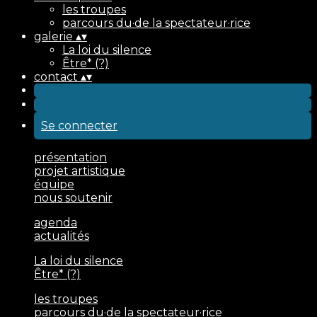
les troupes
parcours du·de la spectateur·rice
galerie
▴
▾
La loi du silence
Être* (?)
contact
▴
▾
Se connecter
présentation
projet artistique
équipe
nous soutenir
agenda
actualités
La loi du silence
Être* (?)
les troupes
parcours du·de la spectateur·rice