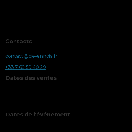
Prestation
Montant
Tarif unique
10,00 €
Tarif Comédien·ne
Gratuit
Inscriptions clôturées
Contacts
Email
contact@cie-ennoia.fr
Téléphone
+33 7 69 59 40 29
Dates des ventes
Début
19 mai 2026, 12:00
Fin
28 juin 2026, 18:30
Dates de l'événement
Début
28 juin 2026, 20:00