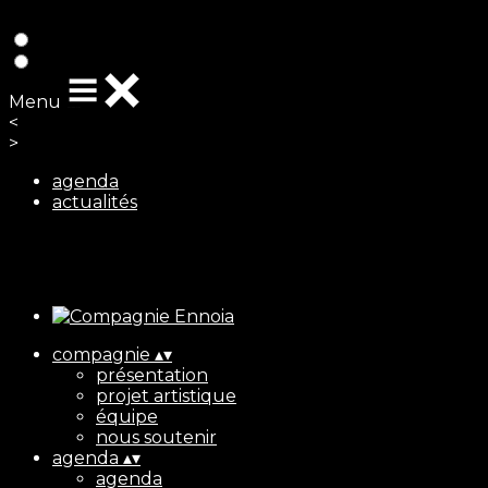
Exporter les lignes sélectionnées
Exporter toutes les colonnes
Exporter uniquement les colonnes affichées
Menu
<
>
agenda
actualités
Ajoutez un logo, un bouton, des réseaux sociaux
Cliquez pour éditer
compagnie
▴
▾
présentation
projet artistique
équipe
nous soutenir
agenda
▴
▾
agenda