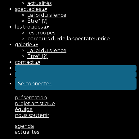
actualités
spectacles
▴
▾
La loi du silence
Être* (?)
les troupes
▴
▾
les troupes
parcours du·de la spectateur·rice
galerie
▴
▾
La loi du silence
Être* (?)
contact
▴
▾
Se connecter
présentation
projet artistique
équipe
nous soutenir
agenda
actualités