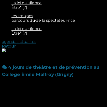
La loi du silence
Être* (?)
les troupes
parcours du·de la spectateur·rice
La loi du silence
Être* (?)
agenda
actualités
Retour
🎭 4 jours de théâtre et de prévention au
Collège Émile Malfroy (Grigny)
Du 6 au 9 octobre 2025, la Compagnie Ennoia est
intervenue au collège Émile Malfroy à Grigny-sur-
Rhône, dans le cadre du dispositif de la Cité Éducative
Givors–Grigny.
Une semaine de médiation culturelle et de