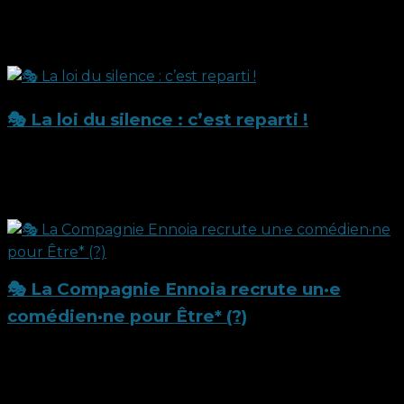
Le mercredi 1er octobre 2025, la Compagnie Ennoia a
eu le plaisir d’accueillir, à WOJO et en...
2 octobre 2025
🎭 La loi du silence : c’est reparti !
Le lundi 29 septembre 2025, la Compagnie Ennoia a
relancé la tournée de son spectacle La loi du...
29 septembre 2025
🎭 La Compagnie Ennoia recrute un·e
comédien·ne pour Être* (?)
La Compagnie Ennoia ouvre ses portes à un·e
nouveau·lle comédien·ne pour rejoindre l’équipe...
26 septembre 2025